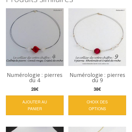
Numérologie : pierres
Numérologie : pierres
du 4
du 9
28
€
38
€
Ce
AJOUTER AU
CHOIX DES
pro
PANIER
OPTIONS
a
plu
var
Les