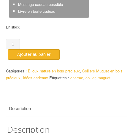
Message cadeau possible
Livré en boîte cadeau
En stock
quantité
de
Ajouter au panier
Collier
muguet
en
Catégories :
Bijoux nature en bois précieux
,
Colliers Muguet en bois
charme
précieux
,
Idées cadeaux
Étiquettes :
charme
,
collier
,
muguet
Description
Description