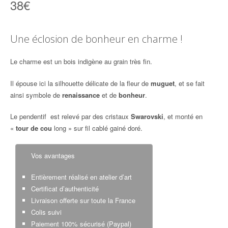
38
€
Une éclosion de bonheur en charme !
Le charme est un bois indigène au grain très fin.
Il épouse ici la silhouette délicate de la fleur de
muguet
, et se fait
ainsi symbole de
renaissance
et de
bonheur
.
Le pendentif est relevé par des cristaux
Swarovski
, et monté en
«
tour de cou
long » sur fil cablé gainé doré.
Vos avantages
Entièrement réalisé en atelier d’art
Certificat d’authenticité
Livraison offerte sur toute la France
Colis suivi
Paiement 100% sécurisé (Paypal)