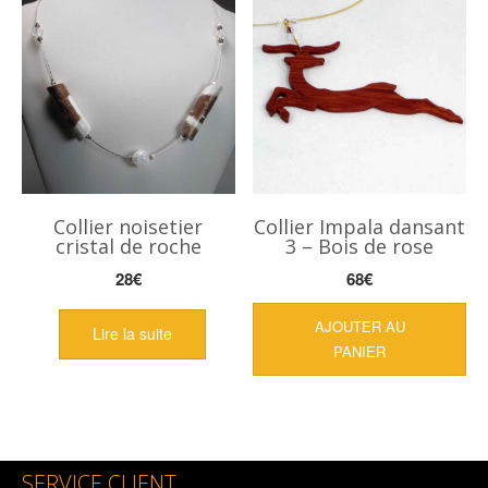
opt
peu
êtr
cho
sur
la
pag
du
pro
Collier noisetier
Collier Impala dansant
cristal de roche
3 – Bois de rose
28
€
68
€
AJOUTER AU
Lire la suite
PANIER
SERVICE CLIENT