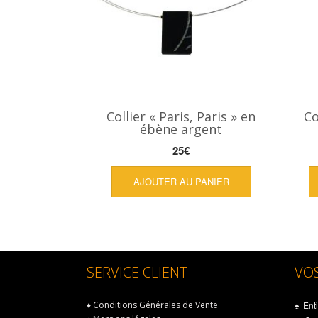
Collier « Paris, Paris » en
Co
ébène argent
25
€
AJOUTER AU PANIER
SERVICE CLIENT
VO
♦
Conditions Générales de Vente
♠ Enti