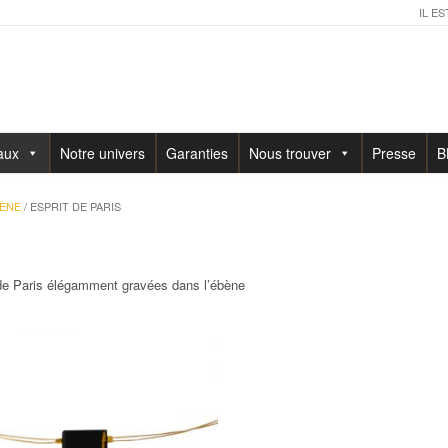
IL ES
aux
Notre univers
Garanties
Nous trouver
Presse
B
BÈNE
/ ESPRIT DE PARIS
de Paris élégamment gravées dans l’ébène