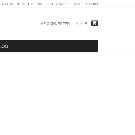
T NATURE. IL EST RAFFINé. IL EST SENSUEL ... J'OSE LE BOIS!
(0) -
0
€
ME CONNECTER
LOG