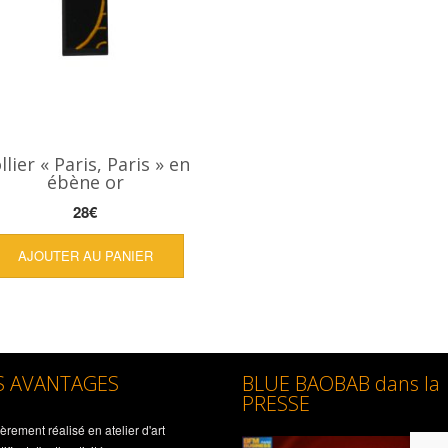
llier « Paris, Paris » en
ébène or
28
€
AJOUTER AU PANIER
S AVANTAGES
BLUE BAOBAB dans la
PRESSE
èrement réalisé en atelier d'art