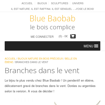
ACCUEIL
BIJOUX
SCULPTURES
UNIVERS
IL EST NATURE. IL EST RAFFINé. IL EST SENSUEL ... J'OSE LE BOIS!
Blue Baobab
le bois complice
(0) -
0
€
ME CONNECTER
MENU
ACCUEIL
/
BIJOUX NATURE EN BOIS PRÉCIEUX
/
BELLE EN
ÉBÈNE
/ BRANCHES DANS LE VENT
Branches dans le vent
Le bijou le plus vendu chez Blue Baobab ! Un pendentif en ébène,
délicatement gravé de branches dans le vent. Dorées ou argentées
selon la version. A vous de décider !