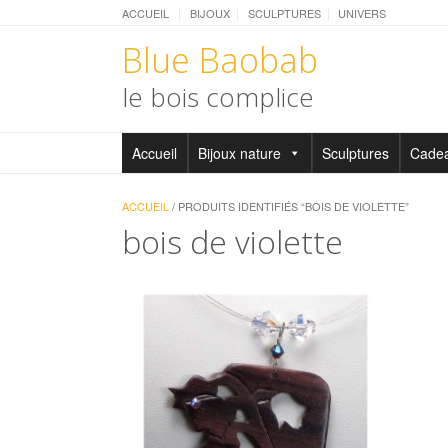
ACCUEIL
BIJOUX
SCULPTURES
UNIVERS
Blue Baobab
le bois complice
Accueil
Bijoux nature
Sculptures
Cade
ACCUEIL
/ PRODUITS IDENTIFIÉS “BOIS DE VIOLETTE”
bois de violette