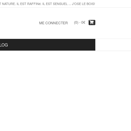
T NATURE. IL EST RAFFINé. IL EST SENSUEL ... J'OSE LE BOIS!
(0) -
0
€
ME CONNECTER
LOG