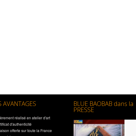
S AVANTAGES
BLUE BAOBAB dans la
PRESSE
èrement réalisé en atelier d'art
ificat d'authenticité
aison offerte sur toute la France