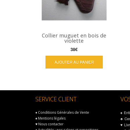
Collier muguet en bois de
violette
38
€
AJOUTER AU PANIER
SERVICE CLIENT
VO
♦
Conditions Générales de Vente
♠ Enti
♠
Mentions légales
♣ Cert
♥
Nous contacter
♥ Livr
♦
Actualités : nos salons et expositions