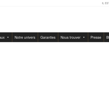
IL ES
aux
Notre univers
Garanties
Nous trouver
Presse
B