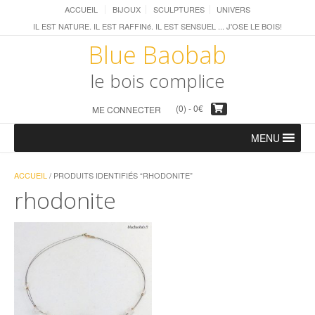
ACCUEIL
BIJOUX
SCULPTURES
UNIVERS
IL EST NATURE. IL EST RAFFINé. IL EST SENSUEL ... J'OSE LE BOIS!
Blue Baobab
le bois complice
(0) -
0
€
ME CONNECTER
MENU
ACCUEIL
/ PRODUITS IDENTIFIÉS “RHODONITE”
rhodonite