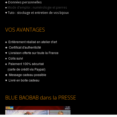
♣
Données personnelles
du
♦
Mode d'emploi : numérologie et pierres
produit
♥
Tuto : stockage et entretien de vos bijoux
VOS AVANTAGES
♠ Entièrement réalisé en atelier d'art
♣ Certificat d'authenticité
♥ Livraison offerte sur toute la France
♦ Colis suivi
♠ Paiement 100% sécurisé
(carte de crédit via Paypal)
♣ Message cadeau possible
♥ Livré en boîte cadeau
BLUE BAOBAB dans la PRESSE