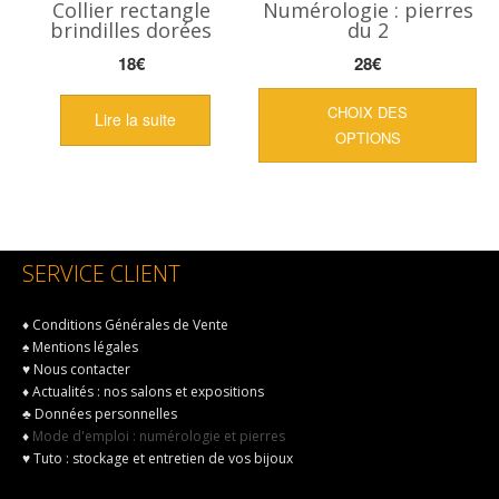
Collier rectangle
Numérologie : pierres
brindilles dorées
du 2
18
€
28
€
Ce
CHOIX DES
pro
Lire la suite
OPTIONS
a
plu
var
Les
opt
SERVICE CLIENT
peu
êtr
cho
♦
Conditions Générales de Vente
♠
sur
Mentions légales
♥
Nous contacter
la
♦
Actualités : nos salons et expositions
pag
♣
Données personnelles
du
♦
Mode d'emploi : numérologie et pierres
pro
♥
Tuto : stockage et entretien de vos bijoux