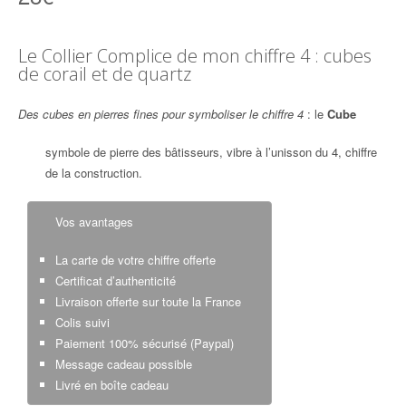
Le Collier Complice de mon chiffre 4 : cubes
de corail et de quartz
Des cubes en pierres fines pour symboliser le chiffre 4
: le
Cube
symbole de pierre des bâtisseurs, vibre à l’unisson du 4, chiffre
de la construction.
Vos avantages
La carte de votre chiffre offerte
Certificat d’authenticité
Livraison offerte sur toute la France
Colis suivi
Paiement 100% sécurisé (Paypal)
Message cadeau possible
Livré en boîte cadeau