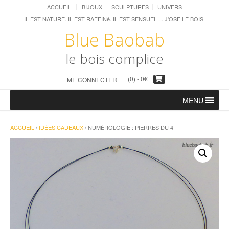
ACCUEIL
BIJOUX
SCULPTURES
UNIVERS
IL EST NATURE. IL EST RAFFINé. IL EST SENSUEL ... J'OSE LE BOIS!
Blue Baobab
le bois complice
(0) -
0
€
ME CONNECTER
MENU
ACCUEIL
/
IDÉES CADEAUX
/ NUMÉROLOGIE : PIERRES DU 4