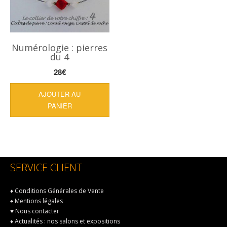
Numérologie : pierres
du 4
28
€
AJOUTER AU
PANIER
SERVICE CLIENT
♦
Conditions Générales de Vente
♠
Mentions légales
♥
Nous contacter
♦
Actualités : nos salons et expositions